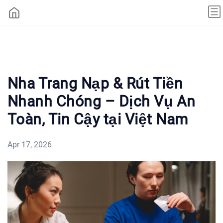
Nha Trang Nạp & Rút Tiền
Nhanh Chóng – Dịch Vụ An
Toàn, Tin Cậy tại Việt Nam
Apr 17, 2026