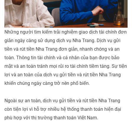
Những người tìm kiếm trải nghiệm giao dịch tài chính đơn
giản ngày càng sử dụng dịch vụ Nha Trang. Dịch vụ gửi
tiền và rút tiền Nha Trang đơn giản, nhanh chóng và an
toàn. Thông tin tài chính và cá nhân của bạn được bảo
mật và an toàn tránh mọi rủi ro tài chính tiềm tàng. Sự tiện
lợi và an toàn của dịch vụ gửi tiền và rút tiền Nha Trang
khiến chúng ngày càng trở nên phổ biến.
Ngoài sự an toàn, dịch vụ gửi tiền và rút tiền Nha Trang
còn tiện lợi vì hỗ trợ nhiều hệ thống thanh toán hiện đại
phù hợp với thị trường thanh toán Việt Nam.